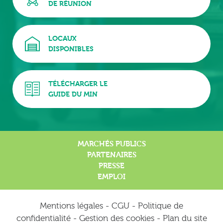
DE RÉUNION
LOCAUX
DISPONIBLES
TÉLÉCHARGER LE
GUIDE DU MIN
MARCHÉS PUBLICS
PARTENAIRES
PRESSE
EMPLOI
Mentions légales
-
CGU
-
Politique de
confidentialité
-
Gestion des cookies
-
Plan du site